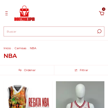
0
Início
.
Camisas
.
NBA
NBA
Ordenar
Filtrar