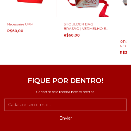
Necessaire UPM
SHOULDER BAG
BRASÃO | VERMELHO E
R$60,00
BRANCO
R$60,00
ORGA
NECES
R$35
FIQUE POR DENTRO!
Cadastre-se e receba nossas ofertas.