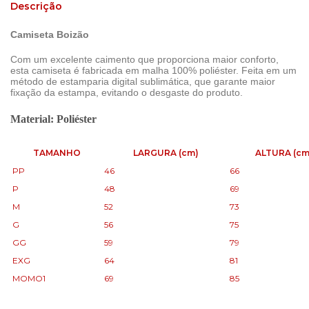
Descrição
Camiseta Boizão
Com um excelente caimento que proporciona maior conforto,
esta camiseta é fabricada em malha 100% poliéster. Feita em um
método de estamparia digital sublimática, que garante maior
fixação da estampa, evitando o desgaste do produto.
Material: Poliéster
TAMANHO
LARGURA (cm)
ALTURA (cm
PP
46
66
P
48
69
M
52
73
G
56
75
GG
59
79
EXG
64
81
MOMO1
69
85