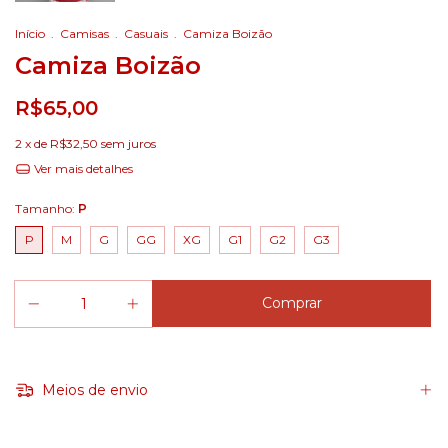
Início
.
Camisas
.
Casuais
.
Camiza Boizão
Camiza Boizão
R$65,00
2
x de
R$32,50
sem juros
Ver mais detalhes
Tamanho:
P
P
M
G
GG
XG
G1
G2
G3
Meios de envio