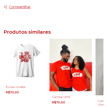
Compartilhar
Produtos similares
Eu sou Unidos
R$70,00
Camisa UPM
Camisa
R$70,00
Oversi