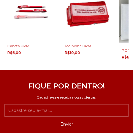
Caneta UPM
Toalhinha UPM
PORT
R$6,00
R$10,00
R$80
FIQUE POR DENTRO!
Cadastre-se e receba nossas ofertas.