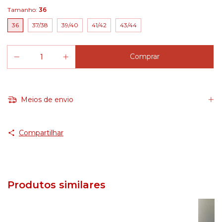
Tamanho:
36
36
37/38
39/40
41/42
43/44
Meios de envio
Compartilhar
Produtos similares