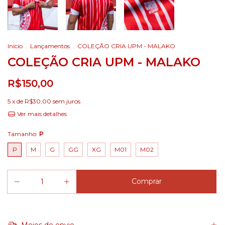
Início
.
Lançamentos
.
COLEÇÃO CRIA UPM - MALAKO
COLEÇÃO CRIA UPM - MALAKO
R$150,00
5
x de
R$30,00
sem juros
Ver mais detalhes
Tamanho:
P
P
M
G
GG
XG
M01
M02