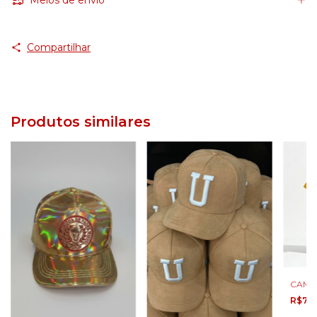
Meios de envio
Compartilhar
Produtos similares
CAMIS
R$70