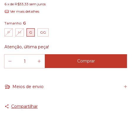
6
x de
R$33,33
sem juros
Ver mais detalhes
Tamanho:
G
P
M
G
GG
Atenção, última peça!
Meios de envio
Compartilhar