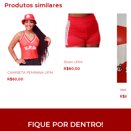
Produtos similares
Short UPM
R$80,00
CAMISETA FEMININA UPM
R$60,00
Vesti
R$80
FIQUE POR DENTRO!