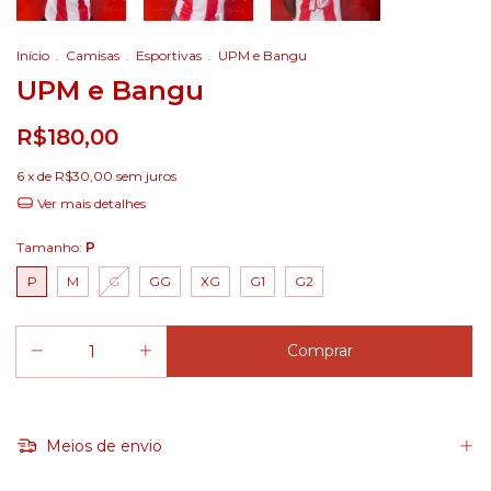
Início
.
Camisas
.
Esportivas
.
UPM e Bangu
UPM e Bangu
R$180,00
6
x de
R$30,00
sem juros
Ver mais detalhes
Tamanho:
P
P
M
G
GG
XG
G1
G2
Meios de envio