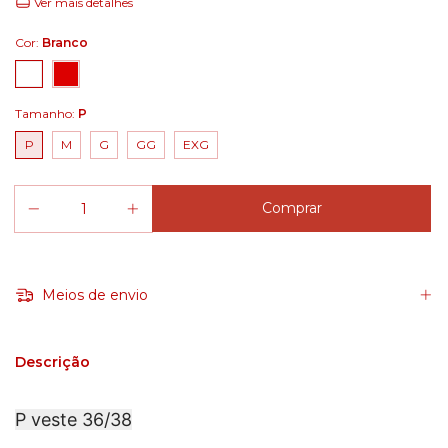
Ver mais detalhes
Cor:
Branco
Tamanho:
P
P
M
G
GG
EXG
Meios de envio
Descrição
P veste 36/38