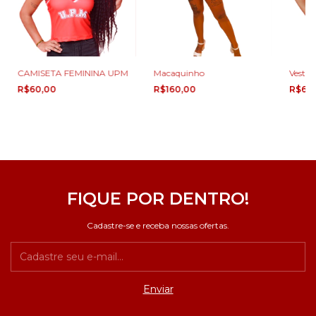
CAMISETA FEMININA UPM
Macaquinho
Vestid
R$60,00
R$160,00
R$60
FIQUE POR DENTRO!
Cadastre-se e receba nossas ofertas.