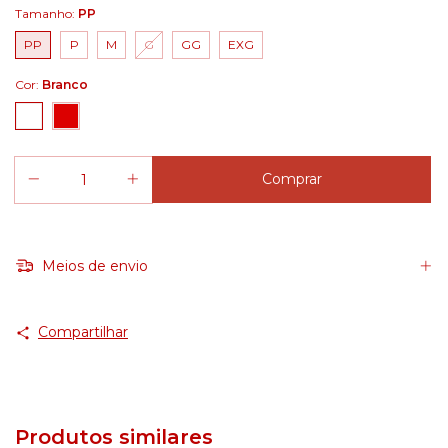
Tamanho:
PP
PP
P
M
G
GG
EXG
Cor:
Branco
Meios de envio
Compartilhar
Produtos similares